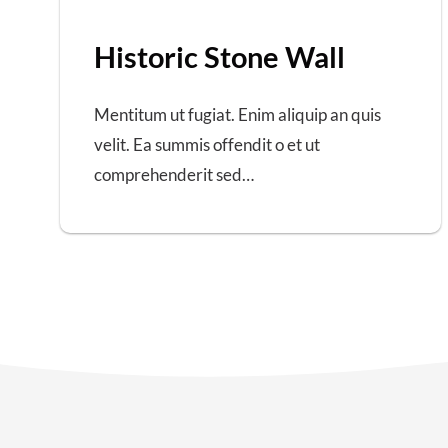
Historic Stone Wall
Mentitum ut fugiat. Enim aliquip an quis
velit. Ea summis offendit o et ut
comprehenderit sed…